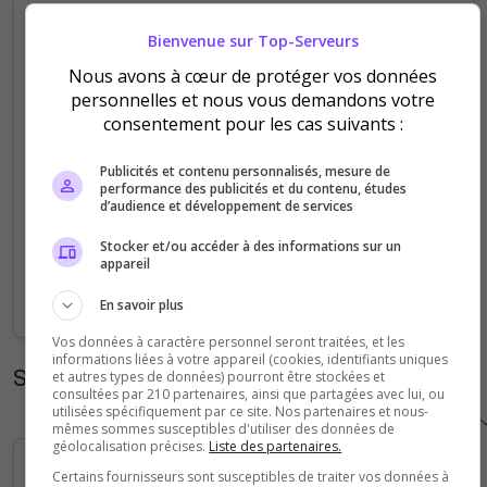
5
Bienvenue sur Top-Serveurs
Nous avons à cœur de protéger vos données
4
personnelles et nous vous demandons votre
consentement pour les cas suivants :
3
Publicités et contenu personnalisés, mesure de
2
performance des publicités et du contenu, études
d’audience et développement de services
1
Stocker et/ou accéder à des informations sur un
appareil
0
Sep
Oct
Nov
Dec
Jan
Feb
Mar
Apr
May
Jun
Jul
Aug
En savoir plus
Vos données à caractère personnel seront traitées, et les
informations liées à votre appareil (cookies, identifiants uniques
Statistiques horaires
et autres types de données) pourront être stockées et
consultées par 210 partenaires, ainsi que partagées avec lui, ou
utilisées spécifiquement par ce site. Nos partenaires et nous-
mêmes sommes susceptibles d'utiliser des données de
géolocalisation précises.
Liste des partenaires.
Certains fournisseurs sont susceptibles de traiter vos données à
5