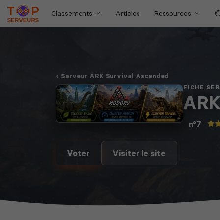
Classements
Articles
Ressources
Serveur ARK Survival Ascended
FICHE SE
ARK
n°7
Voter
Visiter le site