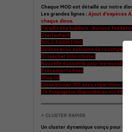
Chaque MOD est détaillé sur notre dis
Les grandes lignes :
Ajout d'espèces A
chaque dinos.
Paradis des builders : Aucune fondatio
StarterPack
SOLO FARM DINO
Quêtes avec système de récompenses 
Crosschat intercluster
Nouvelle économie pour les mutation
Événements boss
Shop IG
Dinos Niveau 150 avec répartition de
CS Propagator disponible au niv 95 san
════════════════════════════
⚡ CLUSTER RAPIDE
Un cluster dynamique conçu pour ava