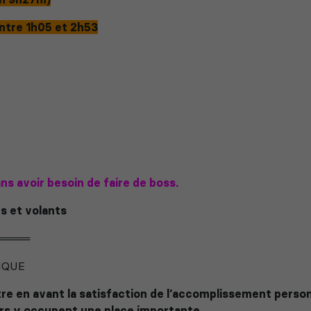
ntre 1h05 et 2h53
ns avoir besoin de faire de boss.
s et volants
════
IQUE
re en avant la satisfaction de l’accomplissement person
urs y occupent une place importante,