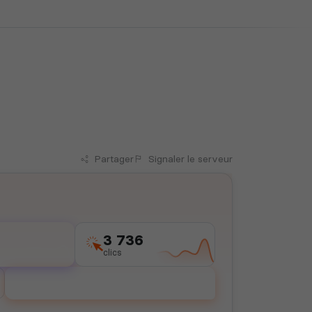
Partager
Signaler
le serveur
3 736
clics
Voter