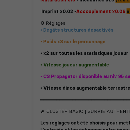
Imprint x0.02
•
Accouplement x0.06
e
⚙️ Réglages
• Dégâts structures désactivés
• Poids x3 sur le personnage
• x2 sur toutes les statistiques joueur
• Vitesse joueur augmentable
•
CS Propagator disponible au niv 95 sa
• Vitesse dinos augmentable terrestre
════════════════════════════
🌿 CLUSTER BASIC | SURVIE AUTHENT
Les réglages ont été choisis pour mett
L’entraide et les échanges entre joue