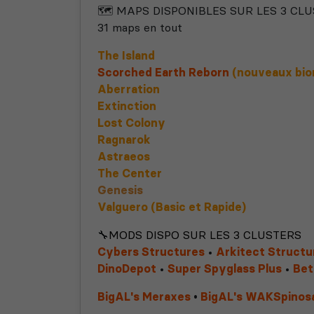
🗺️
MAPS DISPONIBLES SUR LES 3 CL
31 maps en tout
The Island
Scorched Earth Reborn
(nouveaux biom
Aberration
Extinction
Lost Colony
Ragnarok
Astraeos
The Center
Genesis
Valguero (Basic et Rapide)
🔧
MODS DISPO SUR LES 3 CLUSTERS
Cybers Structures
•
Arkitect Struct
DinoDepot
•
Super Spyglass Plus
•
Bet
BigAL's Meraxes
•
BigAL's WAKSpinos