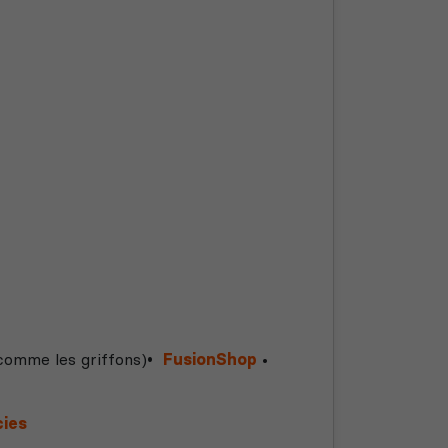
omme les griffons)
•
FusionShop
•
cies