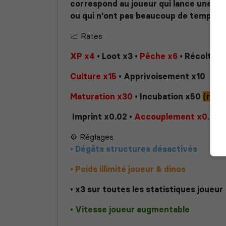
correspond au joueur qui lance une pa
ou qui n'ont pas beaucoup de temps.
📈 Rates
XP x4
• Loot x3 •
Pêche x6
• Récolte x
Culture x15
• Apprivoisement x10
Maturation x30
• Incubation x50
(rex 
Imprint x0.02
•
Accouplement x0.02
⚙️ Réglages
• Dégâts structures désactivés
• Poids illimité joueur & dinos
• x3 sur toutes les statistiques joueur
• Vitesse joueur augmentable