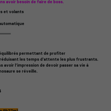
ns avoir besoin de faire de boss.
s et volants
 automatique
════
équilibrés permettant de profiter
éduisant les temps d’attente les plus frustrants.
ns avoir l’impression de devoir passer sa vie à
osaure se réveille.
4
en 9h27m)