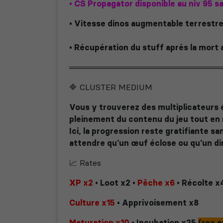
•
CS Propagator disponible au niv 95 sa
• Vitesse dinos augmentable terrestre
• Récupération du stuff après la mort
════════════════════════════
🔷 CLUSTER MEDIUM
Vous y trouverez des multiplicateurs 
pleinement du contenu du jeu tout en r
Ici, la progression reste gratifiante sa
attendre qu’un œuf éclose ou qu’un din
📈 Rates
XP x2
• Loot x2 •
Pêche x6
• Récolte x
Culture x15
• Apprivoisement x8
Maturation x10
• Incubation x25
(rex 