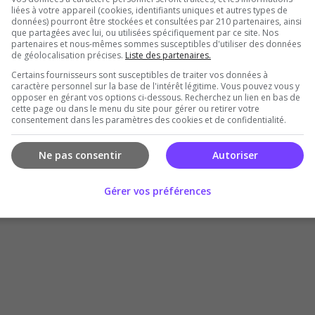
rtie pour 3 semaines
liées à votre appareil (cookies, identifiants uniques et autres types de
données) pourront être stockées et consultées par 210 partenaires, ainsi
que partagées avec lui, ou utilisées spécifiquement par ce site. Nos
partenaires et nous-mêmes sommes susceptibles d'utiliser des données
de géolocalisation précises.
Liste des partenaires.
Certains fournisseurs sont susceptibles de traiter vos données à
5
caractère personnel sur la base de l'intérêt légitime. Vous pouvez vous y
opposer en gérant vos options ci-dessous. Recherchez un lien en bas de
cette page ou dans le menu du site pour gérer ou retirer votre
consentement dans les paramètres des cookies et de confidentialité.
en 3h11m)
Ne pas consentir
Autoriser
entre 21 minutes et 58 minutes
Gérer vos préférences