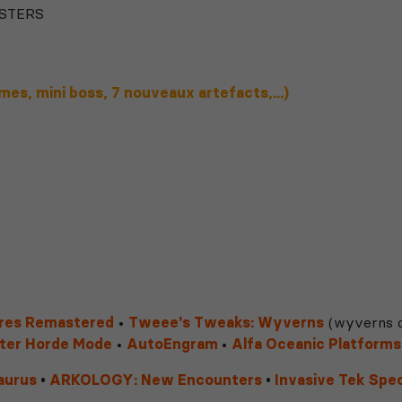
USTERS
es, mini boss, 7 nouveaux artefacts,...)
ures Remastered
•
Tweee's Tweaks: Wyverns
(wyverns c
ter Horde Mode
•
AutoEngram
•
Alfa Oceanic Platforms
aurus
•
ARKOLOGY: New Encounters
•
Invasive Tek Spe