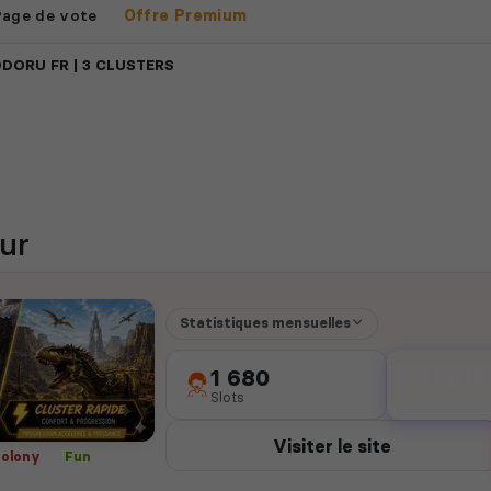
Page de vote
Offre Premium
DORU FR | 3 CLUSTERS
ur
Statistiques mensuelles
1 680
1 815
Slots
votes
Visiter le site
Colony
Fun