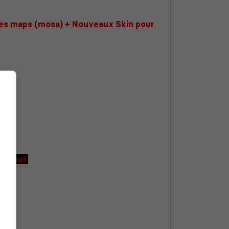
les maps (mosa) + Nouveaux Skin pour
erveur.