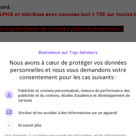
cord.
LPHA et mini Boss avec nouveau loot + TEK sur toutes 
n requise (limite de 1 fonda 2 plafonds désactivée).
automatiques et classement des joueurs et tribu
Bienvenue sur Top-Serveurs
Nous avons à cœur de protéger vos données
s
personnelles et nous vous demandons votre
consentement pour les cas suivants :
s niveaux comme Ragnarok sur toutes les maps
Publicités et contenu personnalisés, mesure de performance des
s avoir besoin de faire de boss pour supprimer les lags s
publicités et du contenu, études d’audience et développement de
services
════
Stocker et/ou accéder à des informations sur un appareil
En savoir plus
ncer rapidement,
Vos données à caractère personnel seront traitées, et les informations