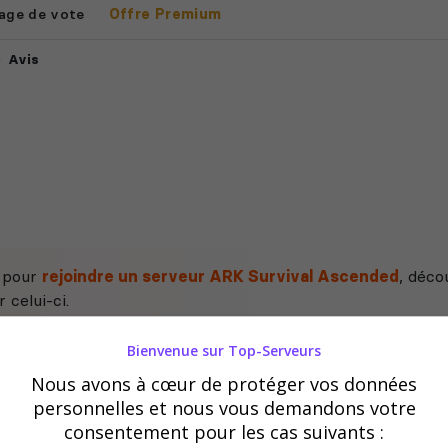
age de vote
Offre Premium
Avis
e pour
rejoindre un serveur ARK Survival Ascended
, déco
 celui-ci.
Bienvenue sur Top-Serveurs
Nous avons à cœur de protéger vos données
personnelles et nous vous demandons votre
consentement pour les cas suivants :