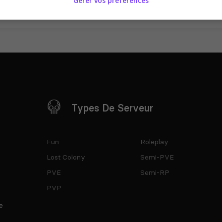
Gérer vos préférences
Types De Serveur
Fun
Roleplay
Lost Colony
Semi-PVE
PVE
Semi-RP
PVP
e