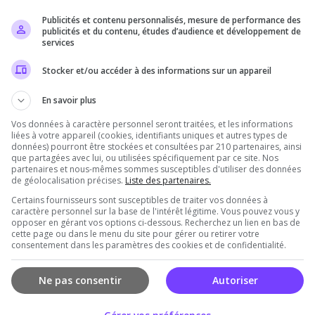
Publicités et contenu personnalisés, mesure de performance des
Il n'y a pas encore d'avis sur ce serveur.
publicités et du contenu, études d’audience et développement de
services
Qualité
Staff du serveur
Ambiance
Disponibil
Stocker et/ou accéder à des informations sur un appareil
En savoir plus
Vos données à caractère personnel seront traitées, et les informations
rveur
liées à votre appareil (cookies, identifiants uniques et autres types de
données) pourront être stockées et consultées par 210 partenaires, ainsi
que partagées avec lui, ou utilisées spécifiquement par ce site. Nos
partenaires et nous-mêmes sommes susceptibles d'utiliser des données
de géolocalisation précises.
Liste des partenaires.
Certains fournisseurs sont susceptibles de traiter vos données à
caractère personnel sur la base de l'intérêt légitime. Vous pouvez vous y
opposer en gérant vos options ci-dessous. Recherchez un lien en bas de
cette page ou dans le menu du site pour gérer ou retirer votre
consentement dans les paramètres des cookies et de confidentialité.
Vous devez être connecté pour ajouter un avis
sur ce serveur !
Ne pas consentir
Autoriser
Se connecter
S'inscrire