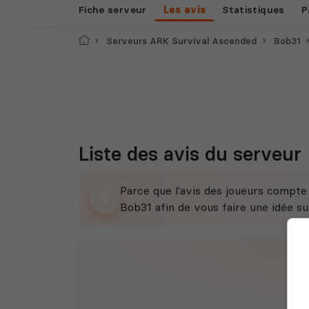
Fiche serveur
Les avis
Statistiques
P
Accueil
Serveurs ARK Survival Ascended
Bob31
Liste des avis du serveur
Parce que l'avis des joueurs compt
Bob31 afin de vous faire une idée sur