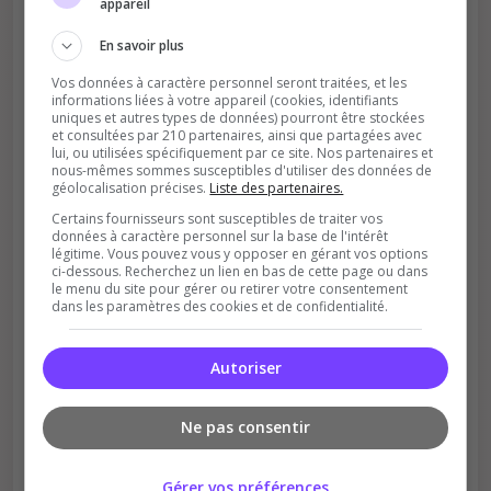
Votre vote aide le serveur à monter dans le
appareil
classement
En savoir plus
Vos données à caractère personnel seront traitées, et les
informations liées à votre appareil (cookies, identifiants
uniques et autres types de données) pourront être stockées
et consultées par 210 partenaires, ainsi que partagées avec
lui, ou utilisées spécifiquement par ce site. Nos partenaires et
nous-mêmes sommes susceptibles d'utiliser des données de
géolocalisation précises.
Liste des partenaires.
Soutient la communauté
Certains fournisseurs sont susceptibles de traiter vos
données à caractère personnel sur la base de l'intérêt
Plus de visibilité = plus de joueurs
légitime. Vous pouvez vous y opposer en gérant vos options
ci-dessous. Recherchez un lien en bas de cette page ou dans
le menu du site pour gérer ou retirer votre consentement
dans les paramètres des cookies et de confidentialité.
Autoriser
Récompenses possibles
Ne pas consentir
Certains serveurs offrent des bonus aux
votants
Gérer vos préférences