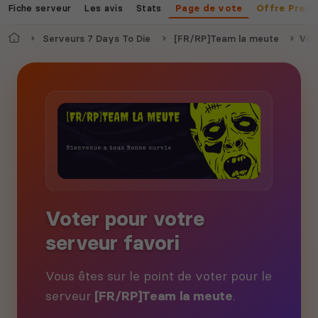
Fiche serveur
Les avis
Stats
Page de vote
Offre Prem
Accueil
Serveurs 7 Days To Die
[FR/RP]Team la meute
Vot
Voter pour votre
serveur favori
Vous êtes sur le point de voter pour le
serveur
[FR/RP]Team la meute
.