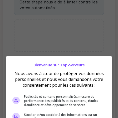
Cette étape nous aide à lutter contre les
votes automatisés
Bienvenue sur Top-Serveurs
Pourquoi voter pour
[FR/RP]Team la meute ?
Nous avons à cœur de protéger vos données
personnelles et nous vous demandons votre
consentement pour les cas suivants :
Publicités et contenu personnalisés, mesure de
performance des publicités et du contenu, études
d’audience et développement de services
Améliore le classement
Stocker et/ou accéder à des informations sur un