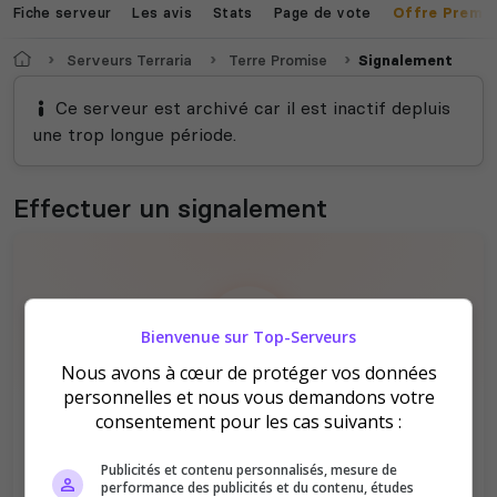
Fiche serveur
Les avis
Stats
Page de vote
Offre Premi
Valheim
Hell Let Loose
Accueil
Serveurs Terraria
Terre Promise
Signalement
Ce serveur est archivé car il est inactif depluis
une trop longue période.
The Front
Atlas
Effectuer un signalement
Bienvenue sur Top-Serveurs
Nous avons à cœur de protéger vos données
Dune Awakening
Empyrion
Vous devez être connecté pour pouvoir
personnelles et nous vous demandons votre
signaler un serveur !
consentement pour les cas suivants :
Se connecter
S'inscrire
Publicités et contenu personnalisés, mesure de
performance des publicités et du contenu, études