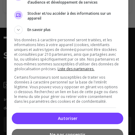
d’audience et développement de services
Neverwinter
Stocker et/ou accéder à des informations sur un
Squad
Nights
appareil
En savoir plus
Vos données à caractère personnel seront traitées, et les
informations liées à votre appareil (cookies, identifiants
uniques et autres types de données) pourront être stockées
et consultées par 210 partenaires, ainsi que partagées avec
lui, ou utilisées spécifiquement par ce site. Nos partenaires et
Myth of Empires
Enshrouded
nous-mêmes sommes susceptibles d'utiliser des données de
géolocalisation précises.
Liste des partenaires.
Certains fournisseurs sont susceptibles de traiter vos
données à caractère personnel sur la base de l'intérêt
Newsletter
légitime. Vous pouvez vous y opposer en gérant vos options
ci-dessous. Recherchez un lien en bas de cette page ou dans
Voir tous les
le menu du site pour gérer ou retirer votre consentement
Inscrivez-vous à la newsletter pour recevoir chaque semaine
jeux disponibles
dans les paramètres des cookies et de confidentialité.
des actus sur les serveurs.
Autoriser
Ne pas consentir