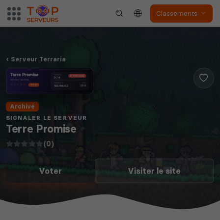
Classements
Serveur Terraria
Soulmask
Unturned
Archivé
SIGNALER LE SERVEUR
Terre Promise
(0)
The isle
Space Engineers
Voter
Visiter le site