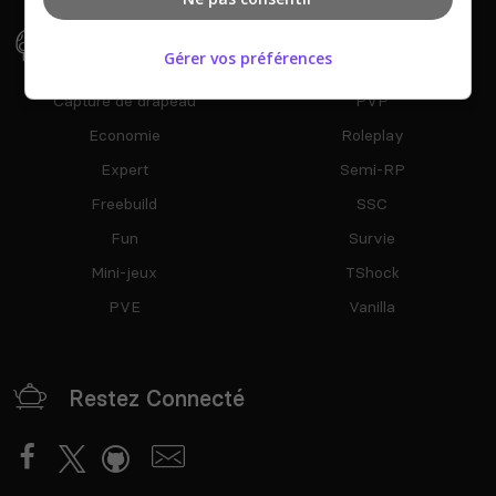
Types De Serveur
Gérer vos préférences
Capture de drapeau
PVP
Economie
Roleplay
Expert
Semi-RP
Freebuild
SSC
Fun
Survie
Mini-jeux
TShock
PVE
Vanilla
Restez Connecté