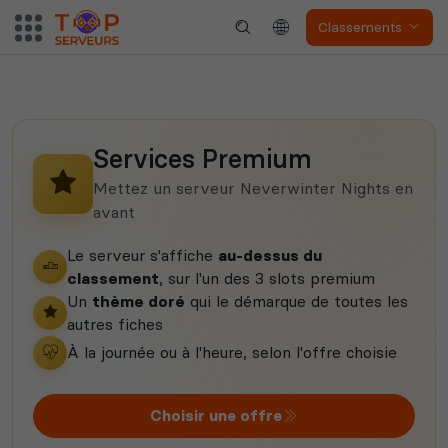
Classements
Dune Awakening
Empyrion
Services Premium
Neverwinter
Squad
Nights
Mettez un serveur Neverwinter Nights en
avant
Le serveur s'affiche
au-dessus du
classement
, sur l'un des 3 slots premium
Un
thème doré
qui le démarque de toutes les
autres fiches
Myth of Empires
Enshrouded
À la journée ou à l'heure, selon l'offre choisie
Choisir une offre