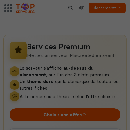
Dune Awakening
Empyrion
Classements
Services Premium
Neverwinter
Squad
Nights
Mettez un serveur Miscreated en avant
Le serveur s'affiche
au-dessus du
classement
, sur l'un des 3 slots premium
Un
thème doré
qui le démarque de toutes les
autres fiches
À la journée ou à l'heure, selon l'offre choisie
Myth of Empires
Enshrouded
Choisir une offre
Voir tous les