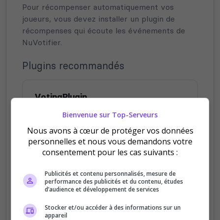
Pour récompenser automatiquement vos
joueurs, vous devez installer un plugin de
récompenses qui écoute les événements de
NuVotifier.
Plugins recommandés
VotingPlugin
Plugin complet avec GUI, récompenses et
Bienvenue sur Top-Serveurs
statistiques
Nous avons à cœur de protéger vos données
personnelles et nous vous demandons votre
Télécharger
consentement pour les cas suivants :
Publicités et contenu personnalisés, mesure de
performance des publicités et du contenu, études
d’audience et développement de services
CustomVoting
Stocker et/ou accéder à des informations sur un
Plugin moderne et configurable pour les votes
appareil