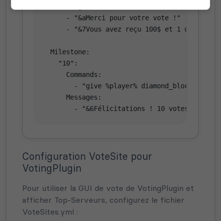
    Messages:

      - "&aMerci pour votre vote !"

      - "&7Vous avez reçu 100$ et 1 diamant"

  Milestone:

    "10":

      Commands:

        - "give %player% diamond_block 1"

      Messages:

        - "&6Félicitations ! 10 votes atteint
Configuration VoteSite pour
VotingPlugin
Pour utiliser la GUI de vote de VotingPlugin et
afficher Top-Serveurs, configurez le fichier
VoteSites.yml :