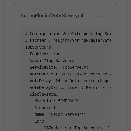
VotingPlugin/VoteSites.yml
# Configuration VoteSite pour Top-Serveurs

# Fichier : plugins/VotingPlugin/VoteSites.yml
TopServeurs:

  Enabled: true

  Name: "Top-Serveurs"

  ServiceSite: "TopServeurs"

  VoteURL: "https://top-serveurs.net/minecraf
  VoteDelay: 24  # Délai entre chaque vote (he
  VoteDelayDaily: true  # Réinitialisation qu
  DisplayItem:

    Material: "EMERALD"

    Amount: 1

    Name: "&aTop-Serveurs"

    Lore:

      - "&7Votez sur Top-Serveurs !"
