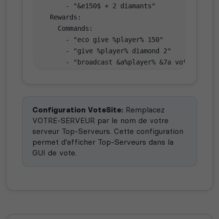
      - "&e150$ + 2 diamants"

  Rewards:

    Commands:

      - "eco give %player% 150"

      - "give %player% diamond 2"

      - "broadcast &a%player% &7a voté pour le
    Messages:

      Player:

        - "&aMerci pour votre vote !"

        - "&7Vous avez reçu 150$ et 2 diamant
Configuration VoteSite:
Remplacez
VOTRE-SERVEUR par le nom de votre
serveur Top-Serveurs. Cette configuration
permet d'afficher Top-Serveurs dans la
GUI de vote.