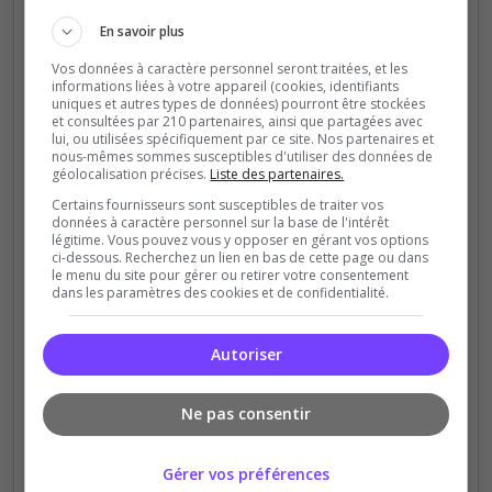
avec GUI
En savoir plus
Télécharger
Vos données à caractère personnel seront traitées, et les
informations liées à votre appareil (cookies, identifiants
uniques et autres types de données) pourront être stockées
et consultées par 210 partenaires, ainsi que partagées avec
lui, ou utilisées spécifiquement par ce site. Nos partenaires et
Exemple de configuration avec
nous-mêmes sommes susceptibles d'utiliser des données de
géolocalisation précises.
Liste des partenaires.
VotingPlugin
Certains fournisseurs sont susceptibles de traiter vos
données à caractère personnel sur la base de l'intérêt
légitime. Vous pouvez vous y opposer en gérant vos options
ci-dessous. Recherchez un lien en bas de cette page ou dans
VotingPlugin/config.yml
le menu du site pour gérer ou retirer votre consentement
dans les paramètres des cookies et de confidentialité.
# Configuration VotingPlugin

Autoriser
Rewards:

  Vote:

    Commands:

Ne pas consentir
      - "eco give %player% 100"

      - "give %player% diamond 1"

Gérer vos préférences
      - "broadcast &a%player% &7a voté pour le