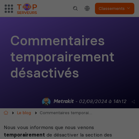
Classements
Valheim
Hell Let Loose
Commentaires
temporairement
The Front
Atlas
désactivés
Metrakit
- 02/08/2024 à 14h12
Accueil
Le blog
Commentaires temporairement désactivés
Dune Awakening
Empyrion
Nous vous informons que nous venons
temporairement
de désactiver la section des