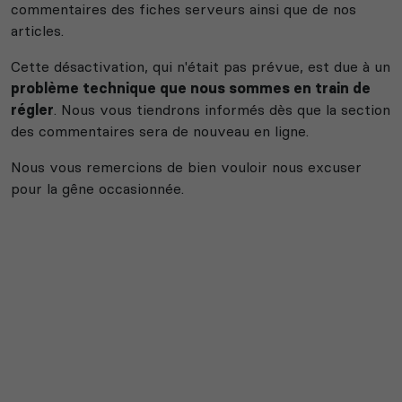
commentaires des fiches serveurs ainsi que de nos
articles.
Neverwinter
Cette désactivation, qui n'était pas prévue, est due à un
Squad
Nights
problème technique que nous sommes en train de
régler
. Nous vous tiendrons informés dès que la section
des commentaires sera de nouveau en ligne.
Nous vous remercions de bien vouloir nous excuser
pour la gêne occasionnée.
Myth of Empires
Enshrouded
Voir tous les
jeux disponibles