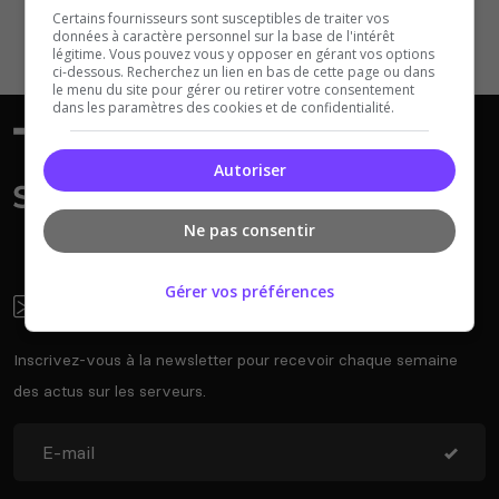
Certains fournisseurs sont susceptibles de traiter vos
données à caractère personnel sur la base de l'intérêt
légitime. Vous pouvez vous y opposer en gérant vos options
ci-dessous. Recherchez un lien en bas de cette page ou dans
le menu du site pour gérer ou retirer votre consentement
dans les paramètres des cookies et de confidentialité.
Autoriser
Ne pas consentir
Gérer vos préférences
Newsletter
Inscrivez-vous à la newsletter pour recevoir chaque semaine
des actus sur les serveurs.