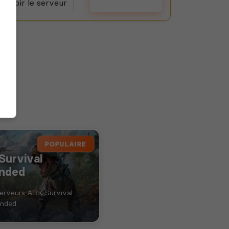
Voir le serveur
Voter
POPULAIRE
Survival
nded
serveurs ARK Survival
nded