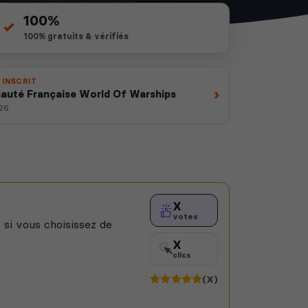
100%
100% gratuits & vérifiés
 INSCRIT
›
té Française World Of Warships
026
X
votes
 si vous choisissez de
X
clics
(X)