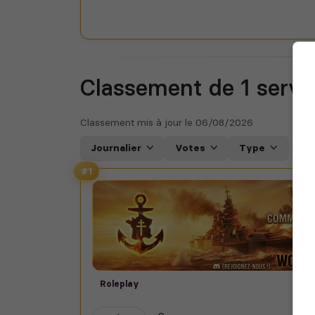
Classement de 1
serve
Classement mis à jour le
06/08/2026
Journalier
Votes
Type
#1
Roleplay