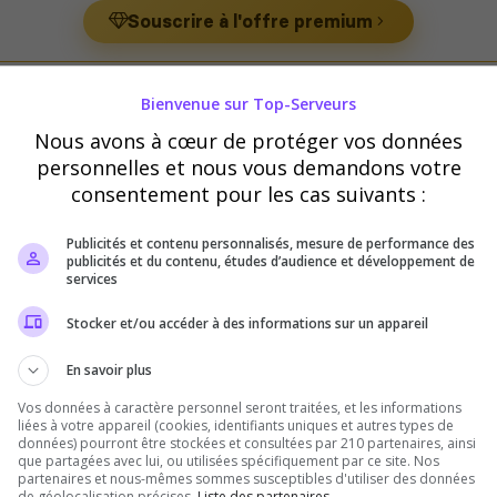
Souscrire à l'offre premium
Bienvenue sur Top-Serveurs
ur Blackwake
Nous avons à cœur de protéger vos données
personnelles et nous vous demandons votre
consentement pour les cas suivants :
Publicités et contenu personnalisés, mesure de performance des
publicités et du contenu, études d’audience et développement de
services
WOW Communauté Française Wo
Stocker et/ou accéder à des informations sur un appareil
⚓ [FR__] Communauté Française World 
l'ancre avec une nouvelle flotte ?
En savoir plus
Vos données à caractère personnel seront traitées, et les informations
liées à votre appareil (cookies, identifiants uniques et autres types de
données) pourront être stockées et consultées par 210 partenaires, ainsi
que partagées avec lui, ou utilisées spécifiquement par ce site. Nos
partenaires et nous-mêmes sommes susceptibles d'utiliser des données
de géolocalisation précises.
Liste des partenaires.