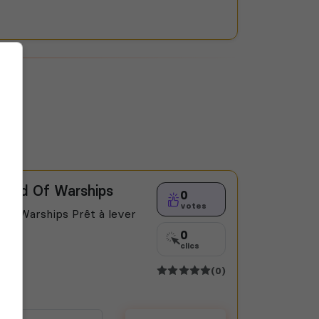
rld Of Warships
0
votes
of Warships Prêt à lever
0
clics
(0)