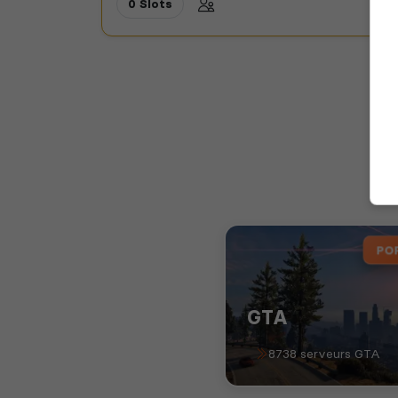
0 Slots
PO
GTA
8738 serveurs GTA