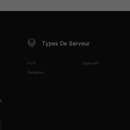
Types De Serveur
PVP
Semi-RP
Roleplay
e