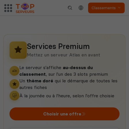
Classements
Dune Awakening
Empyrion
Services Premium
Neverwinter
Mettez un serveur Atlas en avant
Squad
Nights
Le serveur s'affiche
au-dessus du
classement
, sur l'un des 3 slots premium
Un
thème doré
qui le démarque de toutes les
autres fiches
À la journée ou à l'heure, selon l'offre choisie
Myth of Empires
Enshrouded
Choisir une offre