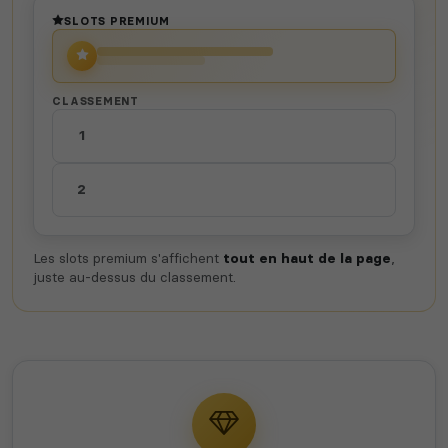
Voir tous les
SLOTS PREMIUM
jeux disponibles
CLASSEMENT
1
2
Les slots premium s'affichent
tout en haut de la page
,
juste au-dessus du classement.