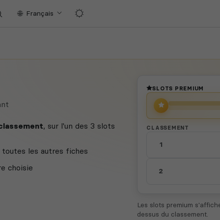
Français
SLOTS PREMIUM
ant
 classement
, sur l'un des 3 slots
CLASSEMENT
1
toutes les autres fiches
re choisie
2
Les slots premium s'affic
dessus du classement.