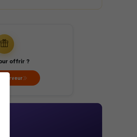
our offrir ?
au serveur